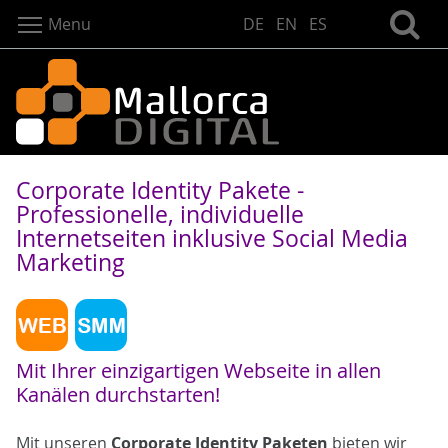
Menu
DE
EN
ES
Corporate Identity Pakete -
Professionelle, individuelle
Internetseiten inklusive Social Media
Marketing
Mit Ihrer einzigartigen Webseite in allen
Kanälen durchstarten!
Mit unseren
Corporate Identity Paketen
bieten wir